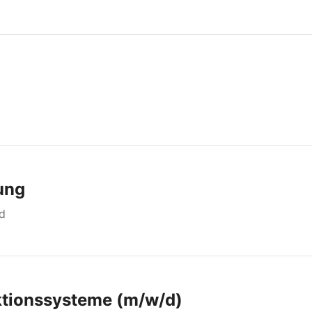
ung
d
ktionssysteme (m/w/d)